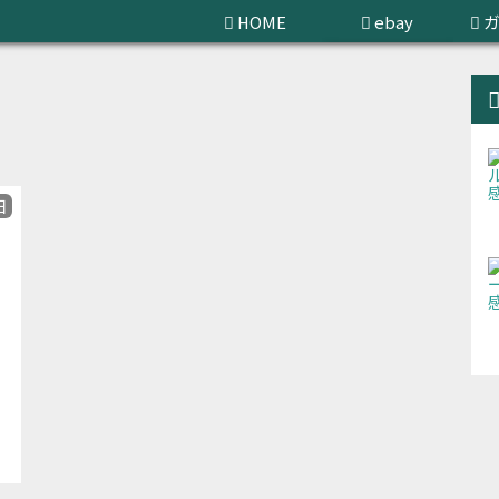
HOME
ebay
せどり
日