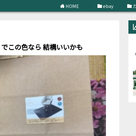
HOME
ebay
せどり
リでこの色なら 結構いいかも