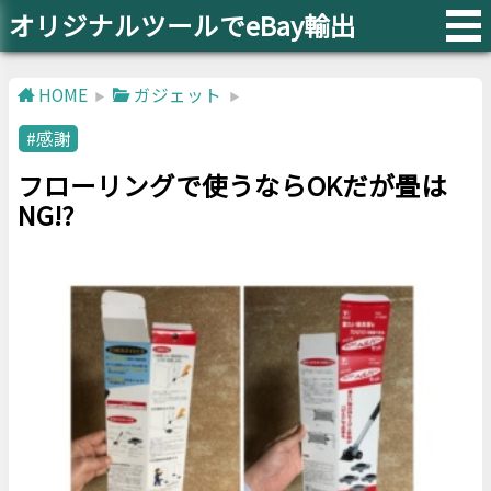
オリジナルツールでeBay輸出
HOME
ガジェット
感謝
フローリングで使うならOKだが畳は
NG!?