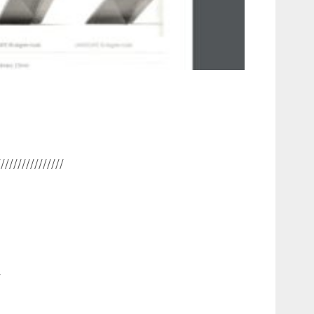
////////////////
/