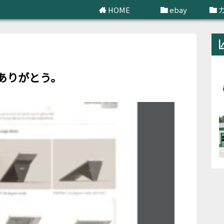
HOME
ebay
せどり
てありがとう。