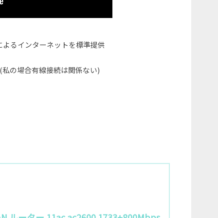
によるインターネットを標準提供
(私の場合有線接続は関係ない)
AN ルーター 11ac ac2600 1733+800Mbps